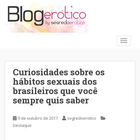
S
k
i
p
t
o
TOGGLE
m
a
i
n
Curiosidades sobre os
c
hábitos sexuais dos
o
brasileiros que você
n
t
sempre quis saber
e
n
t
9 de outubro de 2017
segredoerotico
Destaque