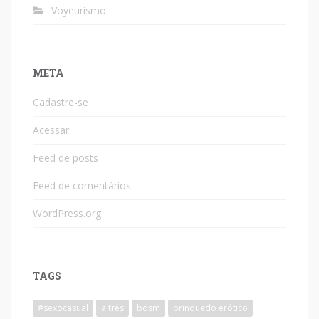
Voyeurismo
META
Cadastre-se
Acessar
Feed de posts
Feed de comentários
WordPress.org
TAGS
#sexocasual
a três
bdsm
brinquedo erótico