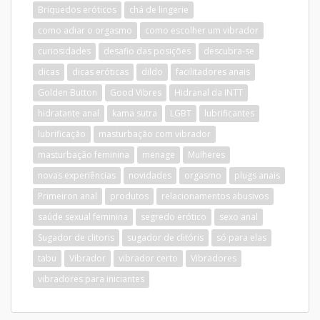
Briquedos eróticos
chá de lingerie
como adiar o orgasmo
como escolher um vibrador
curiosidades
desafio das posições
descubra-se
dicas
dicas eróticas
dildo
facilitadores anais
Golden Button
Good Vibres
Hidranal da INTT
hidratante anal
kama sutra
LGBT
lubrificantes
lubrificação
masturbação com vibrador
masturbação feminina
menage
Mulheres
novas experiências
novidades
orgasmo
plugs anais
Primeiron anal
produtos
relacionamentos abusivos
saúde sexual feminina
segredo erótico
sexo anal
Sugador de clitoris
sugador de clitóris
só para elas
tabu
Vibrador
vibrador certo
Vibradores
vibradores para iniciantes