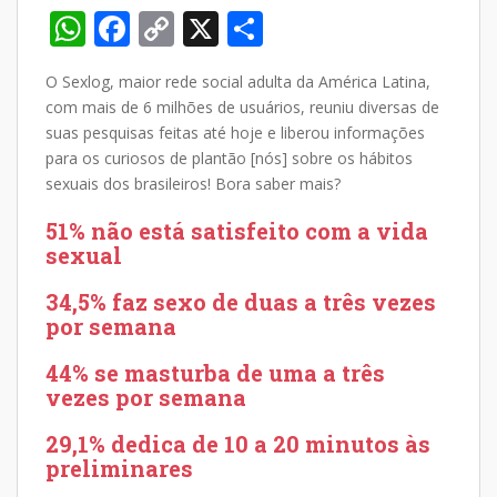
W
F
C
X
S
h
ac
o
h
O Sexlog, maior rede social adulta da América Latina,
at
e
p
ar
com mais de 6 milhões de usuários, reuniu diversas de
s
b
y
e
suas pesquisas feitas até hoje e liberou informações
A
o
Li
para os curiosos de plantão [nós] sobre os hábitos
sexuais dos brasileiros! Bora saber mais?
p
o
n
51% não está satisfeito com a vida
p
k
k
sexual
34,5% faz sexo de duas a três vezes
por semana
44% se masturba de uma a três
vezes por semana
29,1% dedica de 10 a 20 minutos às
preliminares