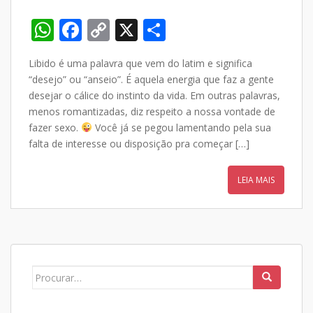
W
F
C
X
S
h
ac
o
h
Libido é uma palavra que vem do latim e significa
at
e
p
ar
“desejo” ou “anseio”. É aquela energia que faz a gente
s
b
y
e
desejar o cálice do instinto da vida. Em outras palavras,
A
o
Li
menos romantizadas, diz respeito a nossa vontade de
fazer sexo.
Você já se pegou lamentando pela sua
p
o
n
falta de interesse ou disposição pra começar […]
p
k
k
LEIA MAIS
Search
for: