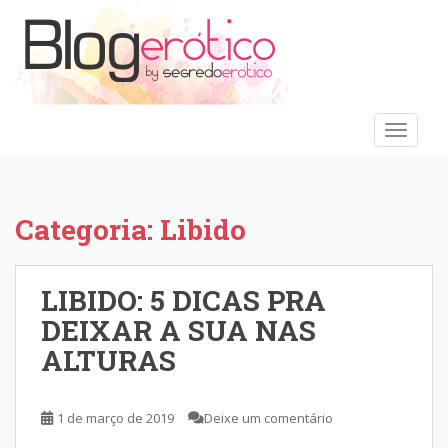
S
k
i
p
t
o
TOGGLE
m
a
i
n
Categoria:
Libido
c
o
n
LIBIDO: 5 DICAS PRA
t
DEIXAR A SUA NAS
e
ALTURAS
n
t
1 de março de 2019
Deixe um comentário