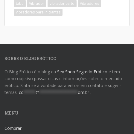
tabu
Vibrador
vibrador certo
Vibradores
vibradores para iniciantes
SOBRE O BLOG ERÓTICO
O Blog Erótico é o blog da
Sex Shop Segredo Erótico
e tem
como objetivo passar dicas e informações sobre o mercado
erótico. Sinta-se a vontade para entrar em contato e sugerir
temas:
co
*****
@
****************
om.br
.
MENU
Comprar