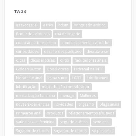
TAGS
#sexocasual
a três
bdsm
brinquedo erótico
Briquedos eróticos
chá de lingerie
como adiar o orgasmo
como escolher um vibrador
curiosidades
desafio das posições
descubra-se
dicas
dicas eróticas
dildo
facilitadores anais
Golden Button
Good Vibres
Hidranal da INTT
hidratante anal
kama sutra
LGBT
lubrificantes
lubrificação
masturbação com vibrador
masturbação feminina
menage
Mulheres
novas experiências
novidades
orgasmo
plugs anais
Primeiron anal
produtos
relacionamentos abusivos
saúde sexual feminina
segredo erótico
sexo anal
Sugador de clitoris
sugador de clitóris
só para elas