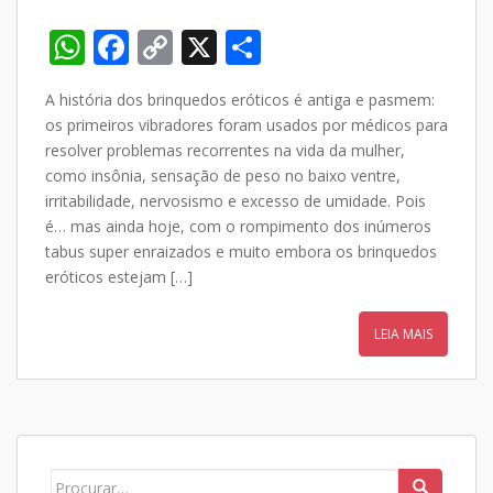
W
F
C
X
S
h
ac
o
h
A história dos brinquedos eróticos é antiga e pasmem:
at
e
p
ar
os primeiros vibradores foram usados por médicos para
s
b
y
e
resolver problemas recorrentes na vida da mulher,
A
o
Li
como insônia, sensação de peso no baixo ventre,
irritabilidade, nervosismo e excesso de umidade. Pois
p
o
n
é… mas ainda hoje, com o rompimento dos inúmeros
p
k
k
tabus super enraizados e muito embora os brinquedos
eróticos estejam […]
LEIA MAIS
Search