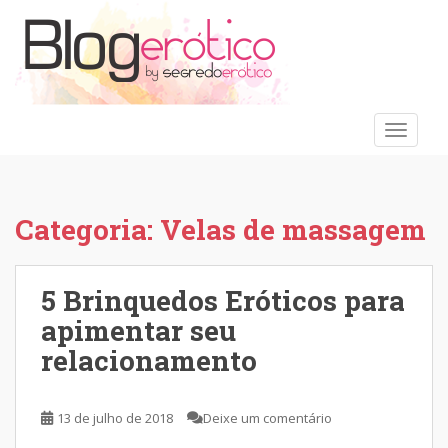
S
k
i
p
t
o
TOGGLE
m
a
i
n
Categoria:
Velas de massagem
c
o
n
5 Brinquedos Eróticos para
t
apimentar seu
e
relacionamento
n
t
13 de julho de 2018
Deixe um comentário