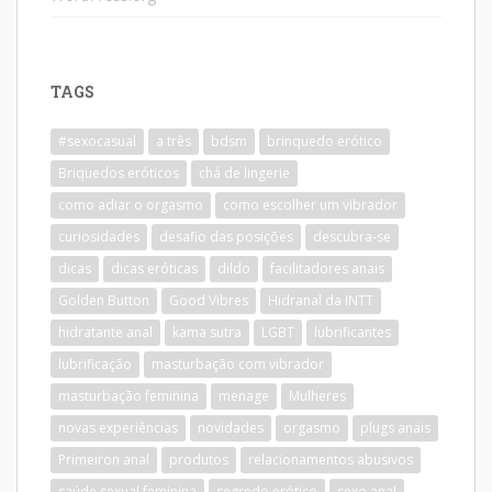
TAGS
#sexocasual
a três
bdsm
brinquedo erótico
Briquedos eróticos
chá de lingerie
como adiar o orgasmo
como escolher um vibrador
curiosidades
desafio das posições
descubra-se
dicas
dicas eróticas
dildo
facilitadores anais
Golden Button
Good Vibres
Hidranal da INTT
hidratante anal
kama sutra
LGBT
lubrificantes
lubrificação
masturbação com vibrador
masturbação feminina
menage
Mulheres
novas experiências
novidades
orgasmo
plugs anais
Primeiron anal
produtos
relacionamentos abusivos
saúde sexual feminina
segredo erótico
sexo anal