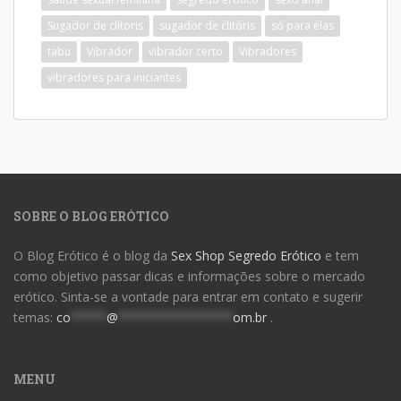
Sugador de clitoris
sugador de clitóris
só para elas
tabu
Vibrador
vibrador certo
Vibradores
vibradores para iniciantes
SOBRE O BLOG ERÓTICO
O Blog Erótico é o blog da
Sex Shop Segredo Erótico
e tem
como objetivo passar dicas e informações sobre o mercado
erótico. Sinta-se a vontade para entrar em contato e sugerir
temas:
co
*****
@
****************
om.br
.
MENU