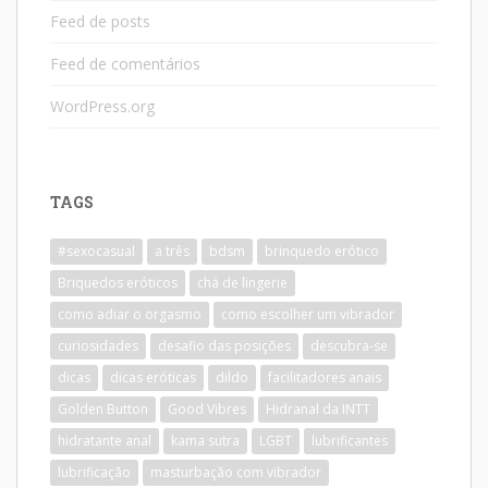
Feed de posts
Feed de comentários
WordPress.org
TAGS
#sexocasual
a três
bdsm
brinquedo erótico
Briquedos eróticos
chá de lingerie
como adiar o orgasmo
como escolher um vibrador
curiosidades
desafio das posições
descubra-se
dicas
dicas eróticas
dildo
facilitadores anais
Golden Button
Good Vibres
Hidranal da INTT
hidratante anal
kama sutra
LGBT
lubrificantes
lubrificação
masturbação com vibrador