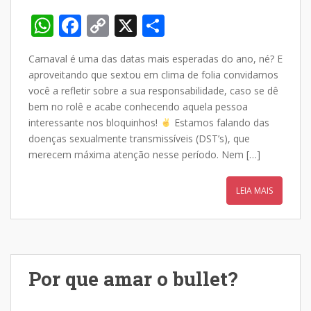
W
F
C
X
S
h
ac
o
h
Carnaval é uma das datas mais esperadas do ano, né? E
at
e
p
ar
aproveitando que sextou em clima de folia convidamos
s
b
y
e
você a refletir sobre a sua responsabilidade, caso se dê
A
o
Li
bem no rolê e acabe conhecendo aquela pessoa
interessante nos bloquinhos!
Estamos falando das
p
o
n
doenças sexualmente transmissíveis (DST’s), que
p
k
k
merecem máxima atenção nesse período. Nem […]
LEIA MAIS
Por que amar o bullet?