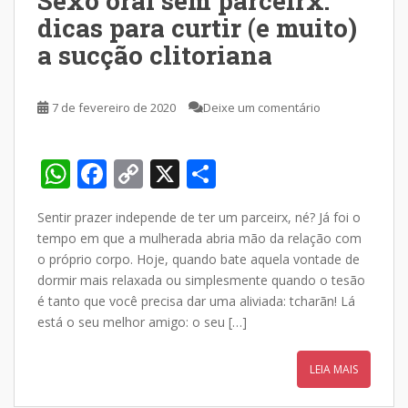
Sexo oral sem parceirx:
dicas para curtir (e muito)
a sucção clitoriana
7 de fevereiro de 2020
Deixe um comentário
W
F
C
X
S
h
ac
o
h
Sentir prazer independe de ter um parceirx, né? Já foi o
at
e
p
ar
tempo em que a mulherada abria mão da relação com
s
b
y
e
o próprio corpo. Hoje, quando bate aquela vontade de
A
o
Li
dormir mais relaxada ou simplesmente quando o tesão
é tanto que você precisa dar uma aliviada: tcharãn! Lá
p
o
n
está o seu melhor amigo: o seu […]
p
k
k
LEIA MAIS