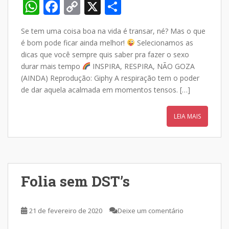
W
F
C
X
S
h
ac
o
h
Se tem uma coisa boa na vida é transar, né? Mas o que
at
e
p
ar
é bom pode ficar ainda melhor!
Selecionamos as
s
b
y
e
dicas que você sempre quis saber pra fazer o sexo
A
o
Li
durar mais tempo
INSPIRA, RESPIRA, NÃO GOZA
(AINDA) Reprodução: Giphy A respiração tem o poder
p
o
n
de dar aquela acalmada em momentos tensos. […]
p
k
k
LEIA MAIS
Folia sem DST’s
21 de fevereiro de 2020
Deixe um comentário