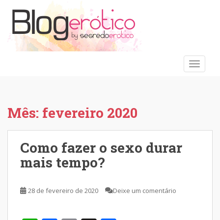
S
k
i
p
t
o
TOGGLE
m
a
i
n
Mês:
fevereiro 2020
c
o
n
Como fazer o sexo durar
t
mais tempo?
e
n
t
28 de fevereiro de 2020
Deixe um comentário