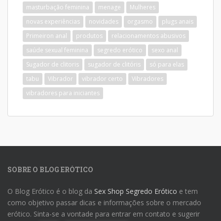
masturbação feminina
menage
Mulheres
novas experiências
novidades
orgasmo
plugs anais
Primeiron anal
produtos
relacionamentos abusivos
saúde sexual feminina
segredo erótico
sexo anal
Sugador de clitoris
sugador de clitóris
só para elas
tabu
Vibrador
vibrador certo
Vibradores
vibradores para iniciantes
SOBRE O BLOG ERÓTICO
O Blog Erótico é o blog da
Sex Shop Segredo Erótico
e tem
como objetivo passar dicas e informações sobre o mercado
erótico. Sinta-se a vontade para entrar em contato e sugerir