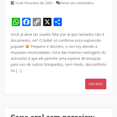
14 de fevereiro de 2020
Deixe um comentário
W
F
C
X
S
h
ac
o
h
Você já deve ter ouvido falar por aí que tamanho não é
at
e
p
ar
documento, né? O bullet só confirma essa expressão
s
b
y
e
popular!
Pequeno e discreto, o sex toy atende a
A
o
Li
muuuitas necessidades. Uma das maiores vantagens do
acessório é que ele permite uma espécie de iniciação
p
o
n
para uso de outros brinquedos, sem medo, desconforto
p
k
k
ou […]
LEIA MAIS