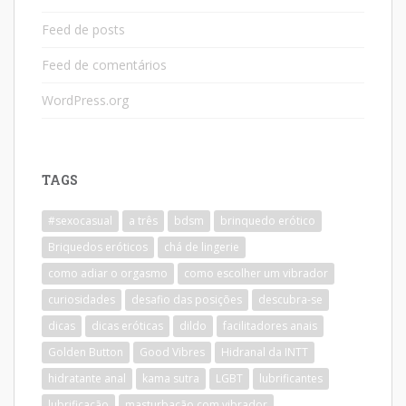
Feed de posts
Feed de comentários
WordPress.org
TAGS
#sexocasual
a três
bdsm
brinquedo erótico
Briquedos eróticos
chá de lingerie
como adiar o orgasmo
como escolher um vibrador
curiosidades
desafio das posições
descubra-se
dicas
dicas eróticas
dildo
facilitadores anais
Golden Button
Good Vibres
Hidranal da INTT
hidratante anal
kama sutra
LGBT
lubrificantes
lubrificação
masturbação com vibrador