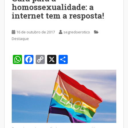
homossexualidade: a
internet tem a resposta!
16 de outubro de 2017
segredoerotico
Destaque
W
F
C
X
S
h
ac
o
h
at
e
p
ar
s
b
y
e
A
o
Li
p
o
n
p
k
k