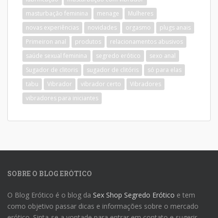
masturbação feminina
menage
Mulheres
novas experiências
novidades
orgasmo
plugs anais
Primeiron anal
produtos
relacionamentos abusivos
saúde sexual feminina
segredo erótico
sexo anal
Sugador de clitoris
sugador de clitóris
só para elas
tabu
Vibrador
vibrador certo
Vibradores
vibradores para iniciantes
SOBRE O BLOG ERÓTICO
O Blog Erótico é o blog da
Sex Shop Segredo Erótico
e tem
como objetivo passar dicas e informações sobre o mercado
erótico. Sinta-se a vontade para entrar em contato e sugerir