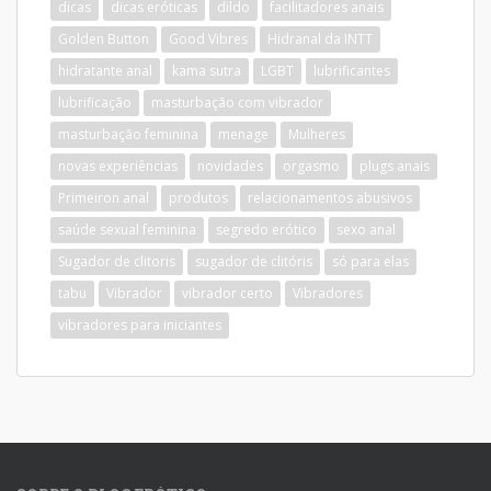
dicas
dicas eróticas
dildo
facilitadores anais
Golden Button
Good Vibres
Hidranal da INTT
hidratante anal
kama sutra
LGBT
lubrificantes
lubrificação
masturbação com vibrador
masturbação feminina
menage
Mulheres
novas experiências
novidades
orgasmo
plugs anais
Primeiron anal
produtos
relacionamentos abusivos
saúde sexual feminina
segredo erótico
sexo anal
Sugador de clitoris
sugador de clitóris
só para elas
tabu
Vibrador
vibrador certo
Vibradores
vibradores para iniciantes