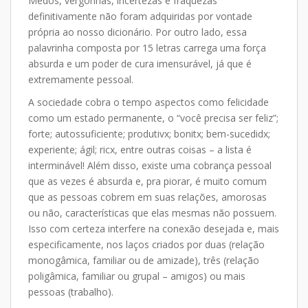
Medos, vergonhas, incertezas e fraquezas
definitivamente não foram adquiridas por vontade
própria ao nosso dicionário. Por outro lado, essa
palavrinha composta por 15 letras carrega uma força
absurda e um poder de cura imensurável, já que é
extremamente pessoal.
A sociedade cobra o tempo aspectos como felicidade
como um estado permanente, o “você precisa ser feliz”;
forte; autossuficiente; produtivx; bonitx; bem-sucedidx;
experiente; ágil; ricx, entre outras coisas – a lista é
interminável! Além disso, existe uma cobrança pessoal
que as vezes é absurda e, pra piorar, é muito comum
que as pessoas cobrem em suas relações, amorosas
ou não, características que elas mesmas não possuem.
Isso com certeza interfere na conexão desejada e, mais
especificamente, nos laços criados por duas (relação
monogâmica, familiar ou de amizade), três (relação
poligâmica, familiar ou grupal – amigos) ou mais
pessoas (trabalho).