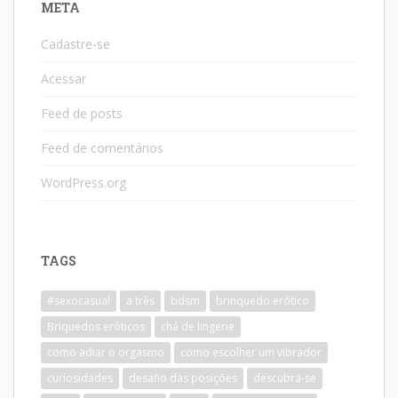
META
Cadastre-se
Acessar
Feed de posts
Feed de comentários
WordPress.org
TAGS
#sexocasual
a três
bdsm
brinquedo erótico
Briquedos eróticos
chá de lingerie
como adiar o orgasmo
como escolher um vibrador
curiosidades
desafio das posições
descubra-se