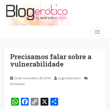
S
k
i
p
t
o
TOGGLE
m
a
i
n
Precisamos falar sobre a
c
vulnerabilidade
o
n
t
29 de novembro de 2019
segredoerotico
e
Destaque
n
t
W
F
C
X
S
h
ac
o
h