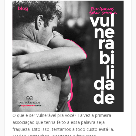
at
e
p
ar
s
b
y
e
A
o
Li
p
o
n
p
k
k
O que é ser vulnerável pra você? Talvez a primeira
associação que tenha feito a essa palavra seja
fraqueza. Dito isso, tentamos a todo custo evitá-la.