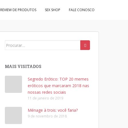
REVIEW DE PRODUTOS
SEX SHOP
FALE CONOSCO
Search
for:
MAIS VISITADOS
Segredo Erótico: TOP 20 memes
eróticos que marcaram 2018 nas
nossas redes sociais
11 de janeiro de 2019
Ménage à trois: você faria?
9 de novembro de 2018