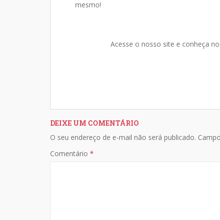
A
o
Li
mesmo!
p
o
n
p
k
k
Acesse o nosso site e conheça n
DEIXE UM COMENTÁRIO
O seu endereço de e-mail não será publicado.
Campo
Comentário
*