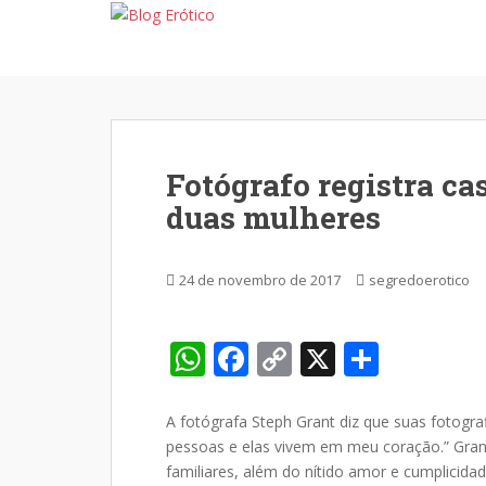
S
k
i
p
t
o
m
Fotógrafo​ ​registra​ ​ca
a
duas​ ​mulheres
i
n
c
24 de novembro de 2017
segredoerotico
o
n
t
W
F
C
X
S
e
h
ac
o
h
n
t
at
e
p
ar
A fotógrafa Steph Grant diz que suas fotograf
pessoas e elas vivem em meu coração.” Gran
s
b
y
e
familiares, além do nítido amor e cumplicida