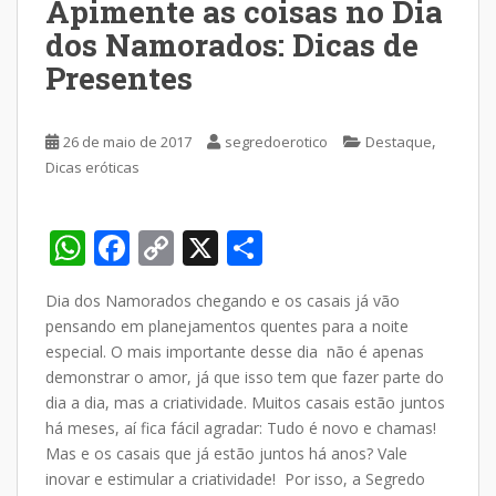
Apimente as coisas no Dia
dos Namorados: Dicas de
Presentes
,
26 de maio de 2017
segredoerotico
Destaque
Dicas eróticas
W
F
C
X
S
h
ac
o
h
Dia dos Namorados chegando e os casais já vão
at
e
p
ar
pensando em planejamentos quentes para a noite
s
b
y
e
especial. O mais importante desse dia não é apenas
A
o
Li
demonstrar o amor, já que isso tem que fazer parte do
dia a dia, mas a criatividade. Muitos casais estão juntos
p
o
n
há meses, aí fica fácil agradar: Tudo é novo e chamas!
p
k
k
Mas e os casais que já estão juntos há anos? Vale
inovar e estimular a criatividade! Por isso, a Segredo