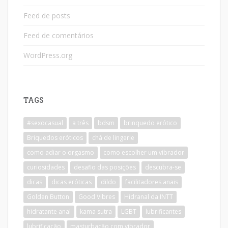
Feed de posts
Feed de comentários
WordPress.org
TAGS
#sexocasual
a três
bdsm
brinquedo erótico
Briquedos eróticos
chá de lingerie
como adiar o orgasmo
como escolher um vibrador
curiosidades
desafio das posições
descubra-se
dicas
dicas eróticas
dildo
facilitadores anais
Golden Button
Good Vibres
Hidranal da INTT
hidratante anal
kama sutra
LGBT
lubrificantes
lubrificação
masturbação com vibrador