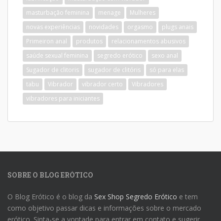
masturbação feminina
menage
Mulheres
novas experiências
novidades
orgasmo
plugs anais
Primeiron anal
produtos
relacionamentos abusivos
saúde sexual feminina
segredo erótico
sexo anal
Sugador de clitoris
sugador de clitóris
só para elas
tabu
Vibrador
vibrador certo
Vibradores
vibradores para iniciantes
SOBRE O BLOG ERÓTICO
O Blog Erótico é o blog da
Sex Shop Segredo Erótico
e tem
como objetivo passar dicas e informações sobre o mercado
erótico. Sinta-se a vontade para entrar em contato e sugerir