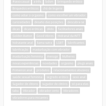
#sexocasual
a três
bdsm
brinquedo erótico
Briquedos eróticos
chá de lingerie
como adiar o orgasmo
como escolher um vibrador
curiosidades
desafio das posições
descubra-se
dicas
dicas eróticas
dildo
facilitadores anais
Golden Button
Good Vibres
Hidranal da INTT
hidratante anal
kama sutra
LGBT
lubrificantes
lubrificação
masturbação com vibrador
masturbação feminina
menage
Mulheres
novas experiências
novidades
orgasmo
plugs anais
Primeiron anal
produtos
relacionamentos abusivos
saúde sexual feminina
segredo erótico
sexo anal
Sugador de clitoris
sugador de clitóris
só para elas
tabu
Vibrador
vibrador certo
Vibradores
vibradores para iniciantes