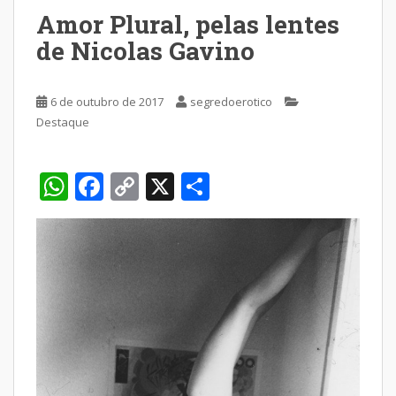
Amor Plural, pelas lentes
de Nicolas Gavino
6 de outubro de 2017
segredoerotico
Destaque
W
F
C
X
S
h
ac
o
h
at
e
p
ar
s
b
y
e
A
o
Li
p
o
n
p
k
k