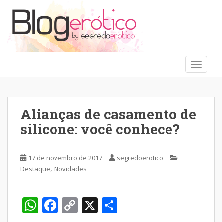
S
k
i
p
t
o
TOGGLE
m
a
i
n
Alianças​ ​de​ ​casamento​ ​de​ ​
c
silicone:​ ​você​ ​conhece?
o
n
t
17 de novembro de 2017
segredoerotico
e
,
Destaque
Novidades
n
t
W
F
C
X
S
h
ac
o
h