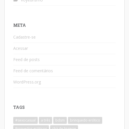
META
Cadastre-se
Acessar
Feed de posts
Feed de comentários
WordPress.org
TAGS
#sexocasual
a três
bdsm
brinquedo erótico
Briquedos eróticos
chá de lingerie