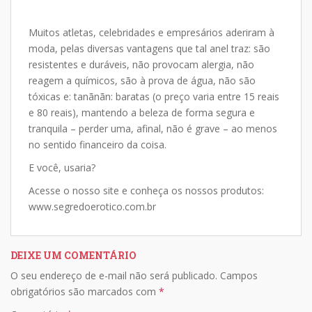
at
e
p
ar
Muitos atletas, celebridades e empresários aderiram à
s
b
y
e
moda, pelas diversas vantagens que tal anel traz: são
A
o
Li
resistentes e duráveis, não provocam alergia, não
p
o
n
reagem a químicos, são à prova de água, não são
tóxicas e: tanãnãn: baratas (o preço varia entre 15 reais
p
k
k
e 80 reais), mantendo a beleza de forma segura e
tranquila – perder uma, afinal, não é grave – ao menos
no sentido financeiro da coisa.
E você, usaria?
Acesse o nosso site e conheça os nossos produtos:
www.segredoerotico.com.br
DEIXE UM COMENTÁRIO
O seu endereço de e-mail não será publicado.
Campos
obrigatórios são marcados com
*