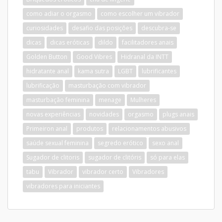
como adiar o orgasmo
como escolher um vibrador
curiosidades
desafio das posições
descubra-se
dicas
dicas eróticas
dildo
facilitadores anais
Golden Button
Good Vibres
Hidranal da INTT
hidratante anal
kama sutra
LGBT
lubrificantes
lubrificação
masturbação com vibrador
masturbação feminina
menage
Mulheres
novas experiências
novidades
orgasmo
plugs anais
Primeiron anal
produtos
relacionamentos abusivos
saúde sexual feminina
segredo erótico
sexo anal
Sugador de clitoris
sugador de clitóris
só para elas
tabu
Vibrador
vibrador certo
Vibradores
vibradores para iniciantes