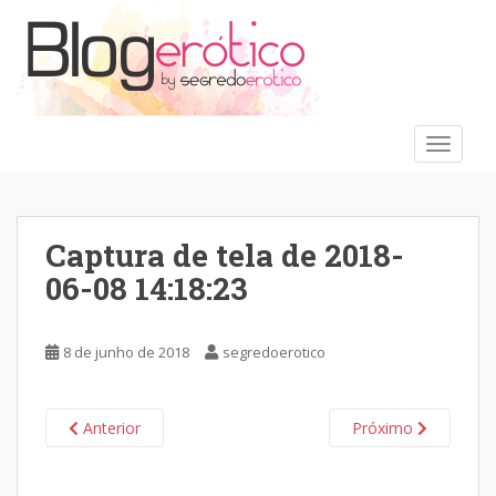
S
k
i
p
t
o
TOGGLE
m
a
i
n
Captura de tela de 2018-
c
06-08 14:18:23
o
n
t
8 de junho de 2018
segredoerotico
e
n
t
Anterior
Próximo