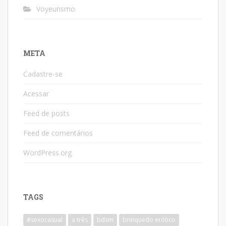
Voyeurismo
META
Cadastre-se
Acessar
Feed de posts
Feed de comentários
WordPress.org
TAGS
#sexocasual
a três
bdsm
brinquedo erótico