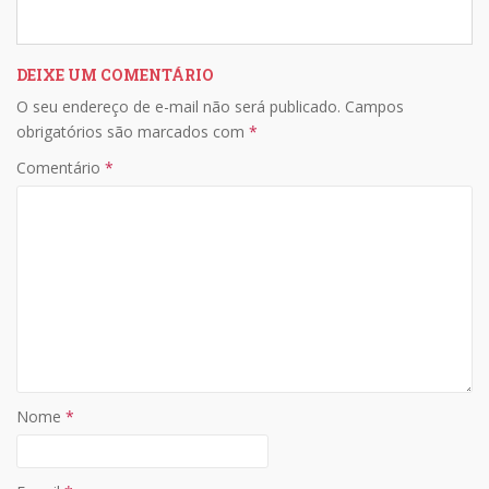
h
ac
o
h
at
e
p
ar
s
b
y
e
DEIXE UM COMENTÁRIO
O seu endereço de e-mail não será publicado.
Campos
A
o
Li
obrigatórios são marcados com
*
p
o
n
Comentário
*
p
k
k
Nome
*