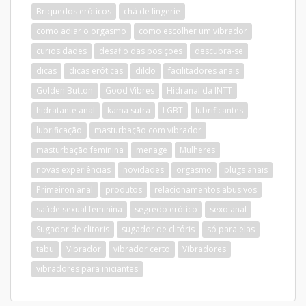
Briquedos eróticos
chá de lingerie
como adiar o orgasmo
como escolher um vibrador
curiosidades
desafio das posições
descubra-se
dicas
dicas eróticas
dildo
facilitadores anais
Golden Button
Good Vibres
Hidranal da INTT
hidratante anal
kama sutra
LGBT
lubrificantes
lubrificação
masturbação com vibrador
masturbação feminina
menage
Mulheres
novas experiências
novidades
orgasmo
plugs anais
Primeiron anal
produtos
relacionamentos abusivos
saúde sexual feminina
segredo erótico
sexo anal
Sugador de clitoris
sugador de clitóris
só para elas
tabu
Vibrador
vibrador certo
Vibradores
vibradores para iniciantes