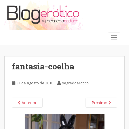
S
k
i
p
t
o
TOGGLE
m
a
i
n
fantasia-coelha
c
o
n
31 de agosto de 2018
segredoerotico
t
e
n
Anterior
Próximo
t