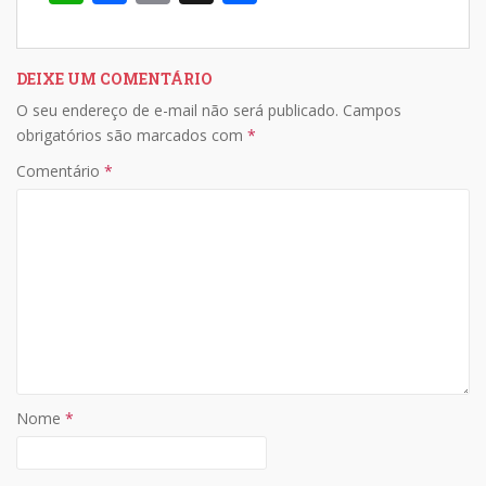
h
ac
o
h
A
o
Li
at
e
p
ar
p
o
n
s
b
y
e
DEIXE UM COMENTÁRIO
p
k
k
O seu endereço de e-mail não será publicado.
Campos
A
o
Li
obrigatórios são marcados com
*
p
o
n
Comentário
*
p
k
k
Nome
*