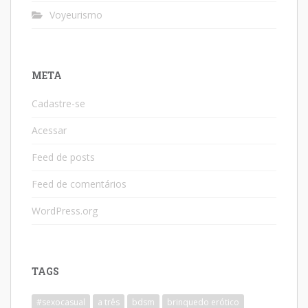
Voyeurismo
META
Cadastre-se
Acessar
Feed de posts
Feed de comentários
WordPress.org
TAGS
#sexocasual
a três
bdsm
brinquedo erótico