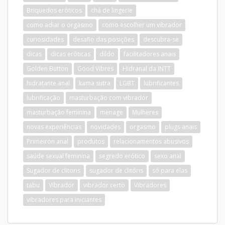
Briquedos eróticos
chá de lingerie
como adiar o orgasmo
como escolher um vibrador
curiosidades
desafio das posições
descubra-se
dicas
dicas eróticas
dildo
facilitadores anais
Golden Button
Good Vibres
Hidranal da INTT
hidratante anal
kama sutra
LGBT
lubrificantes
lubrificação
masturbação com vibrador
masturbação feminina
menage
Mulheres
novas experiências
novidades
orgasmo
plugs anais
Primeiron anal
produtos
relacionamentos abusivos
saúde sexual feminina
segredo erótico
sexo anal
Sugador de clitoris
sugador de clitóris
só para elas
tabu
Vibrador
vibrador certo
Vibradores
vibradores para iniciantes