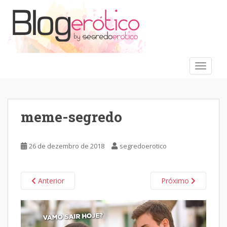
S
k
i
p
t
o
TOGGLE
m
a
i
n
meme-segredo
c
o
n
26 de dezembro de 2018
segredoerotico
t
e
n
Anterior
Próximo
t