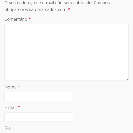
O seu endereço de e-mail não será publicado.
Campos
A
o
Li
obrigatórios são marcados com
*
p
o
n
Comentário
*
p
k
k
Nome
*
E-mail
*
Site