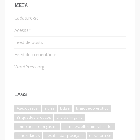
META
Cadastre-se
Acessar
Feed de posts
Feed de comentários
WordPress.org
TAGS
#sexocasual
a três
bdsm
brinquedo erótico
Briquedos eróticos
chá de lingerie
como adiar o orgasmo
como escolher um vibrador
curiosidades
desafio das posições
descubra-se