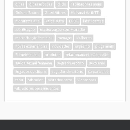
dicas
dicas eróticas
dildo
facilitadores anais
Golden Button
Good Vibres
Hidranal da INTT
hidratante anal
kama sutra
LGBT
lubrificantes
lubrificação
masturbação com vibrador
masturbação feminina
menage
Mulheres
novas experiências
novidades
orgasmo
plugs anais
Primeiron anal
produtos
relacionamentos abusivos
saúde sexual feminina
segredo erótico
sexo anal
Sugador de clitoris
sugador de clitóris
só para elas
tabu
Vibrador
vibrador certo
Vibradores
vibradores para iniciantes