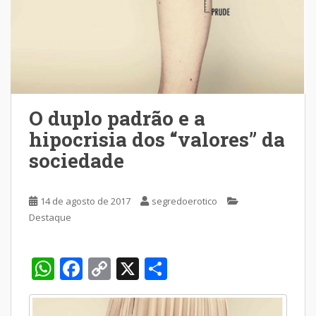
O duplo padrão e a
hipocrisia dos “valores” da
sociedade
14 de agosto de 2017
segredoerotico
Destaque
W
F
C
X
S
h
ac
o
h
at
e
p
ar