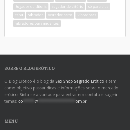
Sugador de clitoris
sugador de clitóris
só para elas
tabu
Vibrador
vibrador certo
Vibradores
vibradores para iniciantes
SOBRE O BLOG ERÓTICO
O Blog Erótico é o blog da
Sex Shop Segredo Erótico
e tem
como objetivo passar dicas e informações sobre o mercado
erótico. Sinta-se a vontade para entrar em contato e sugerir
temas:
co
*****
@
****************
om.br
.
MENU