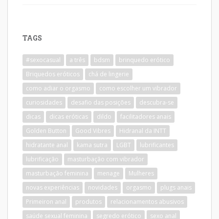
TAGS
#sexocasual
a três
bdsm
brinquedo erótico
Briquedos eróticos
chá de lingerie
como adiar o orgasmo
como escolher um vibrador
curiosidades
desafio das posições
descubra-se
dicas
dicas eróticas
dildo
facilitadores anais
Golden Button
Good Vibres
Hidranal da INTT
hidratante anal
kama sutra
LGBT
lubrificantes
lubrificação
masturbação com vibrador
masturbação feminina
menage
Mulheres
novas experiências
novidades
orgasmo
plugs anais
Primeiron anal
produtos
relacionamentos abusivos
saúde sexual feminina
segredo erótico
sexo anal