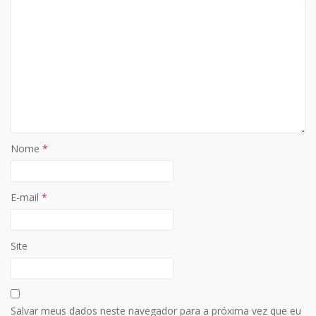
p
k
k
Nome
*
E-mail
*
Site
Salvar meus dados neste navegador para a próxima vez que eu