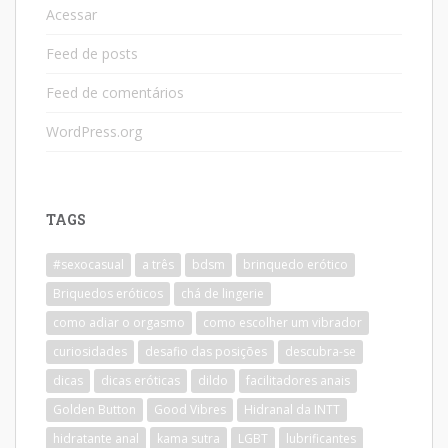
Acessar
Feed de posts
Feed de comentários
WordPress.org
TAGS
#sexocasual
a três
bdsm
brinquedo erótico
Briquedos eróticos
chá de lingerie
como adiar o orgasmo
como escolher um vibrador
curiosidades
desafio das posições
descubra-se
dicas
dicas eróticas
dildo
facilitadores anais
Golden Button
Good Vibres
Hidranal da INTT
hidratante anal
kama sutra
LGBT
lubrificantes