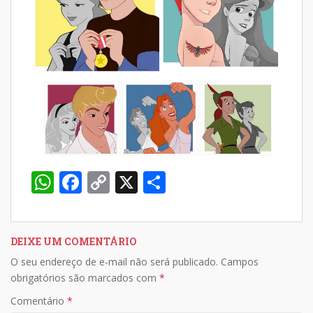
W
F
C
X
S
h
ac
o
h
at
e
p
ar
s
b
y
e
DEIXE UM COMENTÁRIO
O seu endereço de e-mail não será publicado.
Campos
A
o
Li
obrigatórios são marcados com
*
p
o
n
Comentário
*