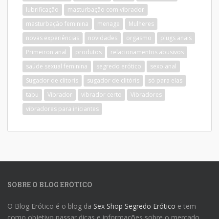
lubrificação
masturbação com vibrador
masturbação feminina
menage
Mulheres
novas experiências
novidades
orgasmo
plugs anais
Primeiron anal
produtos
relacionamentos abusivos
saúde sexual feminina
segredo erótico
sexo anal
Sugador de clitoris
sugador de clitóris
só para elas
tabu
Vibrador
vibrador certo
Vibradores
vibradores para iniciantes
SOBRE O BLOG ERÓTICO
O Blog Erótico é o blog da
Sex Shop Segredo Erótico
e tem
como objetivo passar dicas e informações sobre o mercado