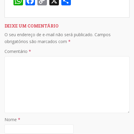
W
F
C
X
S
h
ac
o
h
at
e
p
ar
s
b
y
e
DEIXE UM COMENTÁRIO
O seu endereço de e-mail não será publicado.
Campos
A
o
Li
obrigatórios são marcados com
*
p
o
n
Comentário
*
p
k
k
Nome
*