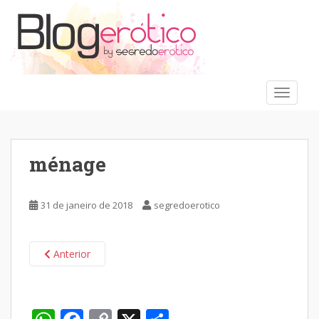
S
k
i
p
t
o
TOGGLE
m
a
i
n
ménage
c
o
n
31 de janeiro de 2018
segredoerotico
t
e
n
Anterior
t