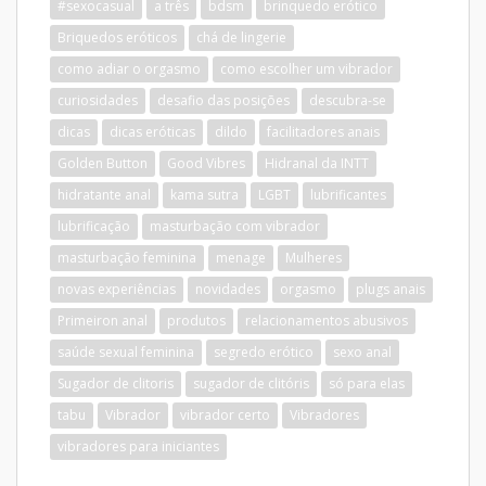
#sexocasual
a três
bdsm
brinquedo erótico
Briquedos eróticos
chá de lingerie
como adiar o orgasmo
como escolher um vibrador
curiosidades
desafio das posições
descubra-se
dicas
dicas eróticas
dildo
facilitadores anais
Golden Button
Good Vibres
Hidranal da INTT
hidratante anal
kama sutra
LGBT
lubrificantes
lubrificação
masturbação com vibrador
masturbação feminina
menage
Mulheres
novas experiências
novidades
orgasmo
plugs anais
Primeiron anal
produtos
relacionamentos abusivos
saúde sexual feminina
segredo erótico
sexo anal
Sugador de clitoris
sugador de clitóris
só para elas
tabu
Vibrador
vibrador certo
Vibradores
vibradores para iniciantes