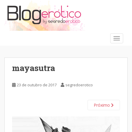
S
k
i
p
t
o
TOGGLE
m
a
i
n
mayasutra
c
o
n
23 de outubro de 2017
segredoerotico
t
e
n
Próximo
t