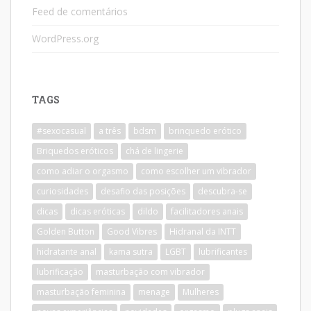
Feed de comentários
WordPress.org
TAGS
#sexocasual
a três
bdsm
brinquedo erótico
Briquedos eróticos
chá de lingerie
como adiar o orgasmo
como escolher um vibrador
curiosidades
desafio das posições
descubra-se
dicas
dicas eróticas
dildo
facilitadores anais
Golden Button
Good Vibres
Hidranal da INTT
hidratante anal
kama sutra
LGBT
lubrificantes
lubrificação
masturbação com vibrador
masturbação feminina
menage
Mulheres