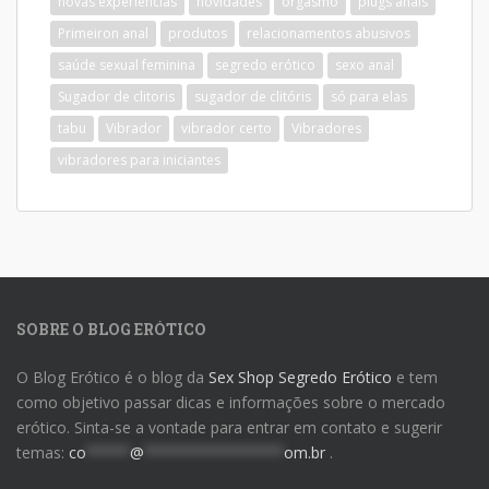
novas experiências
novidades
orgasmo
plugs anais
Primeiron anal
produtos
relacionamentos abusivos
saúde sexual feminina
segredo erótico
sexo anal
Sugador de clitoris
sugador de clitóris
só para elas
tabu
Vibrador
vibrador certo
Vibradores
vibradores para iniciantes
SOBRE O BLOG ERÓTICO
O Blog Erótico é o blog da
Sex Shop Segredo Erótico
e tem
como objetivo passar dicas e informações sobre o mercado
erótico. Sinta-se a vontade para entrar em contato e sugerir
temas:
co
*****
@
****************
om.br
.