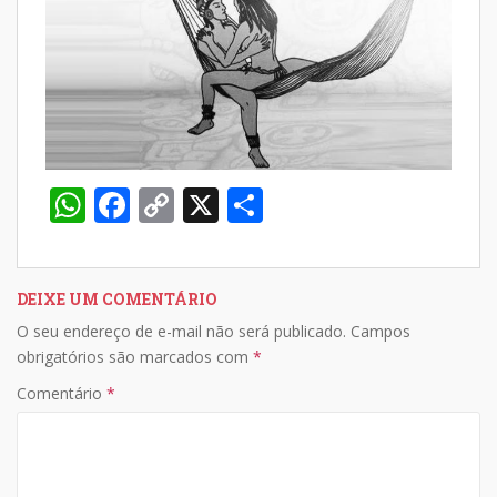
W
F
C
X
S
h
ac
o
h
at
e
p
ar
s
b
y
e
DEIXE UM COMENTÁRIO
O seu endereço de e-mail não será publicado.
Campos
A
o
Li
obrigatórios são marcados com
*
p
o
n
Comentário
*
p
k
k