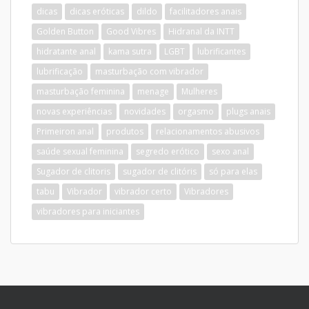
dicas
dicas eróticas
dildo
facilitadores anais
Golden Button
Good Vibres
Hidranal da INTT
hidratante anal
kama sutra
LGBT
lubrificantes
lubrificação
masturbação com vibrador
masturbação feminina
menage
Mulheres
novas experiências
novidades
orgasmo
plugs anais
Primeiron anal
produtos
relacionamentos abusivos
saúde sexual feminina
segredo erótico
sexo anal
Sugador de clitoris
sugador de clitóris
só para elas
tabu
Vibrador
vibrador certo
Vibradores
vibradores para iniciantes