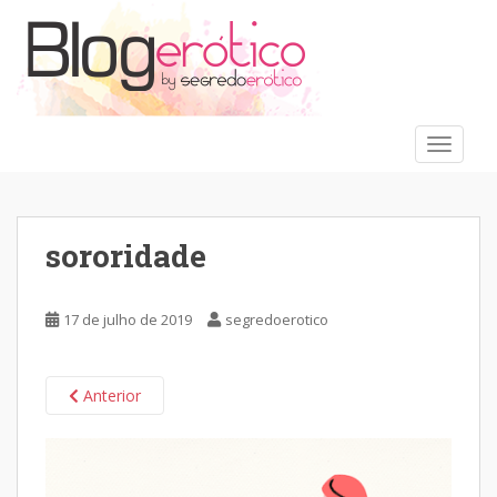
S
k
i
p
t
o
TOGGLE
m
a
i
n
sororidade
c
o
n
17 de julho de 2019
segredoerotico
t
e
n
Anterior
t