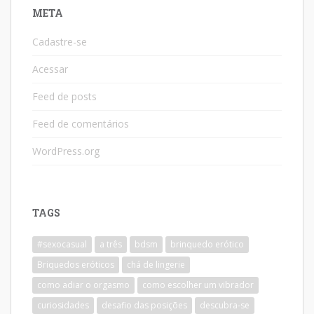
META
Cadastre-se
Acessar
Feed de posts
Feed de comentários
WordPress.org
TAGS
#sexocasual
a três
bdsm
brinquedo erótico
Briquedos eróticos
chá de lingerie
como adiar o orgasmo
como escolher um vibrador
curiosidades
desafio das posições
descubra-se