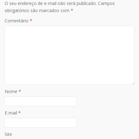
O seu endereço de e-mail não será publicado.
Campos
A
o
Li
obrigatórios são marcados com
*
p
o
n
Comentário
*
p
k
k
Nome
*
E-mail
*
Site