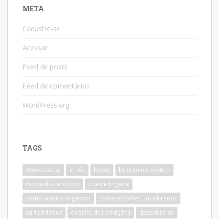
META
Cadastre-se
Acessar
Feed de posts
Feed de comentários
WordPress.org
TAGS
#sexocasual
a três
bdsm
brinquedo erótico
Briquedos eróticos
chá de lingerie
como adiar o orgasmo
como escolher um vibrador
curiosidades
desafio das posições
descubra-se