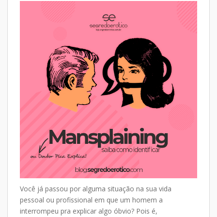
at
e
p
ar
s
b
y
e
A
o
Li
p
o
n
p
k
k
Você já passou por alguma situação na sua vida
pessoal ou profissional em que um homem a
interrompeu pra explicar algo óbvio? Pois é,