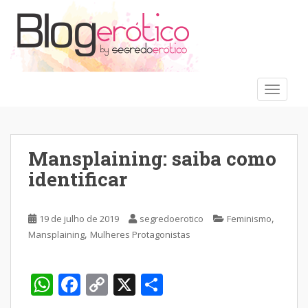
S
k
i
p
t
o
TOGGLE
m
a
i
n
Mansplaining: saiba como
c
identificar
o
n
t
,
19 de julho de 2019
segredoerotico
Feminismo
e
,
Mansplaining
Mulheres Protagonistas
n
t
W
F
C
X
S
h
ac
o
h