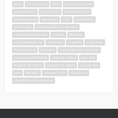
dicas
dicas eróticas
dildo
facilitadores anais
Golden Button
Good Vibres
Hidranal da INTT
hidratante anal
kama sutra
LGBT
lubrificantes
lubrificação
masturbação com vibrador
masturbação feminina
menage
Mulheres
novas experiências
novidades
orgasmo
plugs anais
Primeiron anal
produtos
relacionamentos abusivos
saúde sexual feminina
segredo erótico
sexo anal
Sugador de clitoris
sugador de clitóris
só para elas
tabu
Vibrador
vibrador certo
Vibradores
vibradores para iniciantes