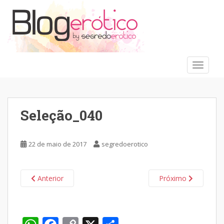
S
k
i
p
t
o
TOGGLE
m
a
i
n
Seleção_040
c
o
n
22 de maio de 2017
segredoerotico
t
e
n
Anterior
Próximo
t