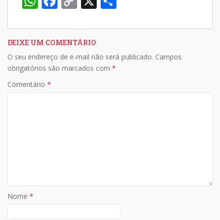
W
F
C
X
S
h
ac
o
h
at
e
p
ar
s
b
y
e
DEIXE UM COMENTÁRIO
O seu endereço de e-mail não será publicado.
Campos
A
o
Li
obrigatórios são marcados com
*
p
o
n
Comentário
*
p
k
k
Nome
*