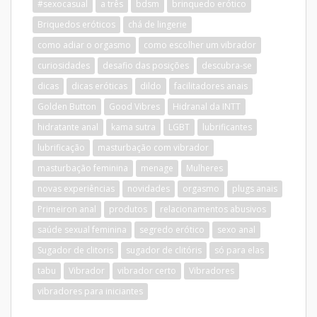
#sexocasual
a três
bdsm
brinquedo erótico
Briquedos eróticos
chá de lingerie
como adiar o orgasmo
como escolher um vibrador
curiosidades
desafio das posições
descubra-se
dicas
dicas eróticas
dildo
facilitadores anais
Golden Button
Good Vibres
Hidranal da INTT
hidratante anal
kama sutra
LGBT
lubrificantes
lubrificação
masturbação com vibrador
masturbação feminina
menage
Mulheres
novas experiências
novidades
orgasmo
plugs anais
Primeiron anal
produtos
relacionamentos abusivos
saúde sexual feminina
segredo erótico
sexo anal
Sugador de clitoris
sugador de clitóris
só para elas
tabu
Vibrador
vibrador certo
Vibradores
vibradores para iniciantes