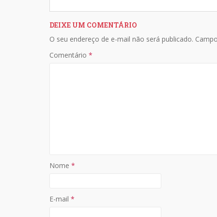
at
e
p
ar
s
b
y
e
DEIXE UM COMENTÁRIO
A
o
Li
O seu endereço de e-mail não será publicado.
Campo
p
o
n
Comentário
*
p
k
k
Nome
*
E-mail
*