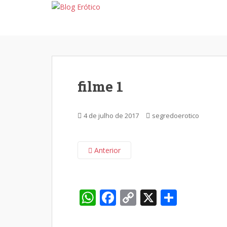
S
k
i
p
t
o
m
filme 1
a
i
n
4 de julho de 2017
segredoerotico
c
o
n
Anterior
t
e
n
W
F
C
X
S
t
h
ac
o
h