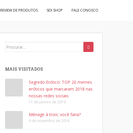
REVIEW DE PRODUTOS
SEX SHOP
FALE CONOSCO
Search
for:
MAIS VISITADOS
Segredo Erótico: TOP 20 memes
eróticos que marcaram 2018 nas
nossas redes sociais
11 de janeiro de 2019
Ménage à trois: você faria?
9 de novembro de 2018