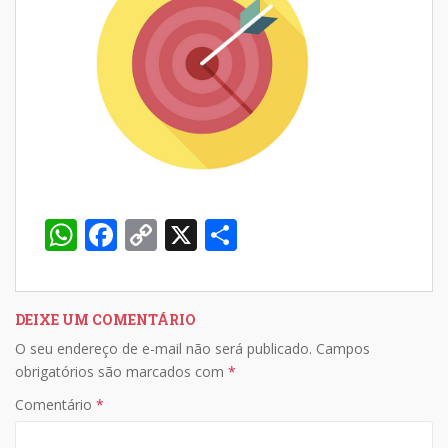
W
F
C
X
S
h
ac
o
h
at
e
p
ar
s
b
y
e
DEIXE UM COMENTÁRIO
O seu endereço de e-mail não será publicado.
Campos
A
o
Li
obrigatórios são marcados com
*
p
o
n
Comentário
*
p
k
k