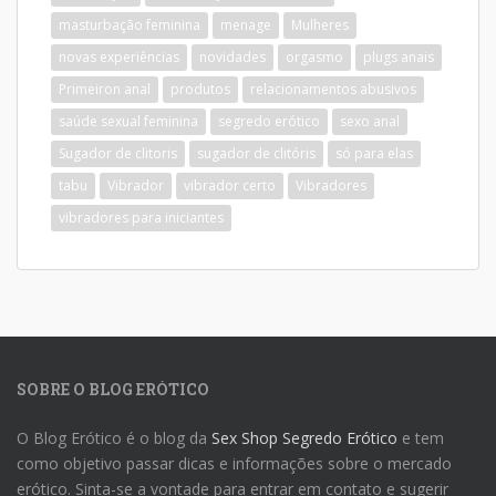
masturbação feminina
menage
Mulheres
novas experiências
novidades
orgasmo
plugs anais
Primeiron anal
produtos
relacionamentos abusivos
saúde sexual feminina
segredo erótico
sexo anal
Sugador de clitoris
sugador de clitóris
só para elas
tabu
Vibrador
vibrador certo
Vibradores
vibradores para iniciantes
SOBRE O BLOG ERÓTICO
O Blog Erótico é o blog da
Sex Shop Segredo Erótico
e tem
como objetivo passar dicas e informações sobre o mercado
erótico. Sinta-se a vontade para entrar em contato e sugerir