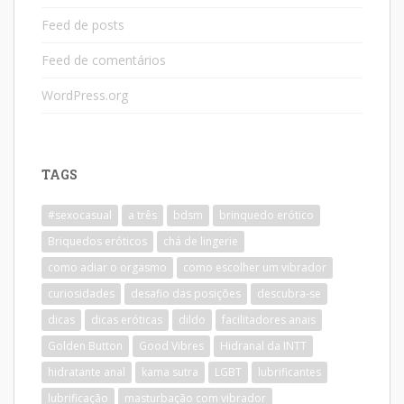
Feed de posts
Feed de comentários
WordPress.org
TAGS
#sexocasual
a três
bdsm
brinquedo erótico
Briquedos eróticos
chá de lingerie
como adiar o orgasmo
como escolher um vibrador
curiosidades
desafio das posições
descubra-se
dicas
dicas eróticas
dildo
facilitadores anais
Golden Button
Good Vibres
Hidranal da INTT
hidratante anal
kama sutra
LGBT
lubrificantes
lubrificação
masturbação com vibrador