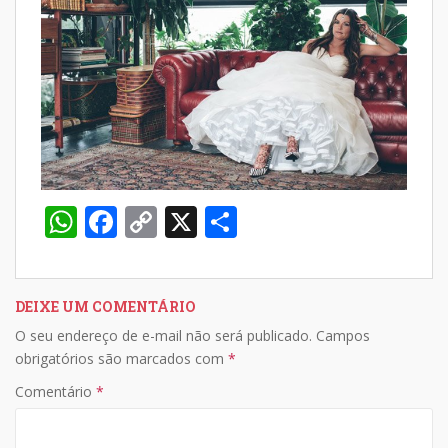
W
F
C
X
S
h
ac
o
h
at
e
p
ar
s
b
y
e
DEIXE UM COMENTÁRIO
O seu endereço de e-mail não será publicado.
Campos
A
o
Li
obrigatórios são marcados com
*
p
o
n
Comentário
*
p
k
k