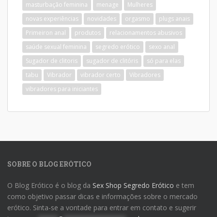
masturbação feminina
menage
Mulheres
novas experiências
novidades
orgasmo
plugs anais
Primeiron anal
produtos
relacionamentos abusivos
saúde sexual feminina
segredo erótico
sexo anal
Sugador de clitoris
sugador de clitóris
só para elas
tabu
Vibrador
vibrador certo
Vibradores
vibradores para iniciantes
SOBRE O BLOG ERÓTICO
O Blog Erótico é o blog da
Sex Shop Segredo Erótico
e tem
como objetivo passar dicas e informações sobre o mercado
erótico. Sinta-se a vontade para entrar em contato e sugerir