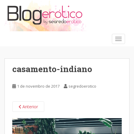
S
k
i
p
t
o
TOGGLE
m
a
i
n
casamento-indiano
c
o
n
1 de novembro de 2017
segredoerotico
t
e
n
Anterior
t