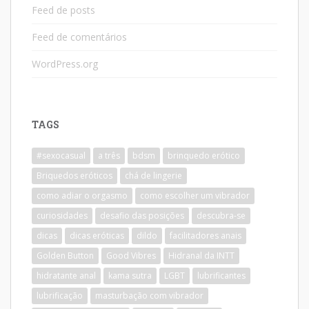
Feed de posts
Feed de comentários
WordPress.org
TAGS
#sexocasual
a três
bdsm
brinquedo erótico
Briquedos eróticos
chá de lingerie
como adiar o orgasmo
como escolher um vibrador
curiosidades
desafio das posições
descubra-se
dicas
dicas eróticas
dildo
facilitadores anais
Golden Button
Good Vibres
Hidranal da INTT
hidratante anal
kama sutra
LGBT
lubrificantes
lubrificação
masturbação com vibrador