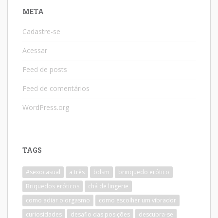
META
Cadastre-se
Acessar
Feed de posts
Feed de comentários
WordPress.org
TAGS
#sexocasual
a três
bdsm
brinquedo erótico
Briquedos eróticos
chá de lingerie
como adiar o orgasmo
como escolher um vibrador
curiosidades
desafio das posições
descubra-se