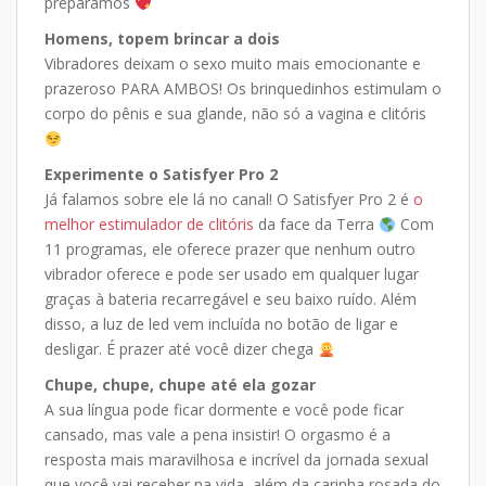
preparamos
Homens, topem brincar a dois
Vibradores deixam o sexo muito mais emocionante e
prazeroso PARA AMBOS! Os brinquedinhos estimulam o
corpo do pênis e sua glande, não só a vagina e clitóris
Experimente o Satisfyer Pro 2
Já falamos sobre ele lá no canal! O Satisfyer Pro 2 é
o
melhor estimulador de clitóris
da face da Terra
Com
11 programas, ele oferece prazer que nenhum outro
vibrador oferece e pode ser usado em qualquer lugar
graças à bateria recarregável e seu baixo ruído. Além
disso, a luz de led vem incluída no botão de ligar e
desligar. É prazer até você dizer chega
Chupe, chupe, chupe até ela gozar
A sua língua pode ficar dormente e você pode ficar
cansado, mas vale a pena insistir! O orgasmo é a
resposta mais maravilhosa e incrível da jornada sexual
que você vai receber na vida, além da carinha rosada do