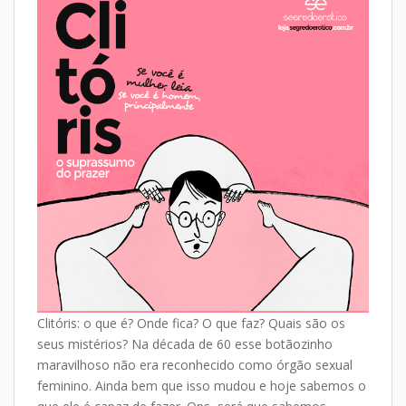
at
e
p
ar
s
b
y
e
A
o
Li
p
o
n
p
k
k
Clitóris: o que é? Onde fica? O que faz? Quais são os
seus mistérios? Na década de 60 esse botãozinho
maravilhoso não era reconhecido como órgão sexual
feminino. Ainda bem que isso mudou e hoje sabemos o