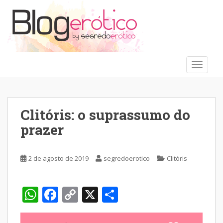
S
k
i
p
t
o
TOGGLE
m
a
i
n
Clitóris: o suprassumo do
c
prazer
o
n
t
2 de agosto de 2019
segredoerotico
Clitóris
e
n
t
W
F
C
X
S
h
ac
o
h