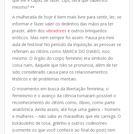
que ele é capaz de fazer. Ops, será que sabemos
mesmo?
A mulherada de hoje é bem mais livre para sentir, ler, se
informar e fazer valer os dedinhos das mãos pra ter
prazer, além dos
vibradores
e outros brinquedos
eróticos. Mas nem sempre foi assim. Pausa pra mini
aula de história! No período da inquisição as pessoas se
referiam ao clitóris como MARCA DO DIABO, isso
mesmo. O órgão do corpo feminino era símbolo do
coisa ruim, daquele que não se pronuncia, além de ter
sido considerado causa para os relacionamentos
lésbicos e de problemas mentais.
O movimento em busca da libertação feminina, o
feminismo e o avanço da ciência tornaram possível o
reconhecimento do clitóris como, óbvio, como parte
anatômica. Ainda assim, até hoje uma galera – homens
e mulheres – não sabe as maravilhas que ele carrega. O
botãozinho de rosa, grilinho e outros codinomes
(comente os que você conhece ao final do post) tem