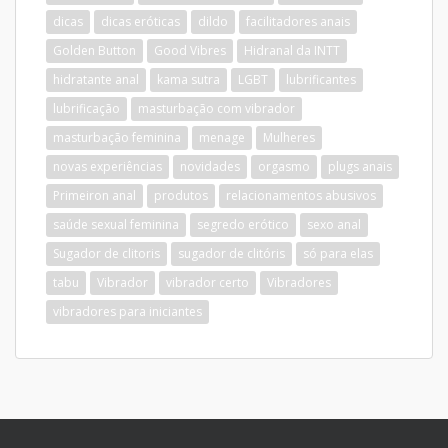
dicas
dicas eróticas
dildo
facilitadores anais
Golden Button
Good Vibres
Hidranal da INTT
hidratante anal
kama sutra
LGBT
lubrificantes
lubrificação
masturbação com vibrador
masturbação feminina
menage
Mulheres
novas experiências
novidades
orgasmo
plugs anais
Primeiron anal
produtos
relacionamentos abusivos
saúde sexual feminina
segredo erótico
sexo anal
Sugador de clitoris
sugador de clitóris
só para elas
tabu
Vibrador
vibrador certo
Vibradores
vibradores para iniciantes