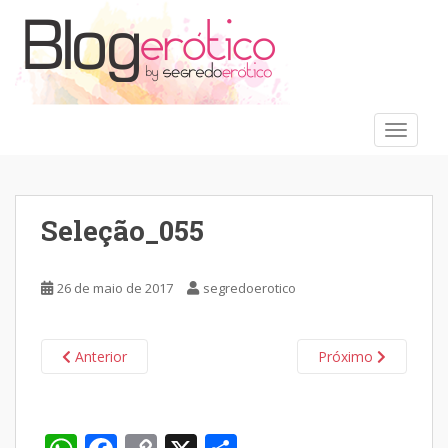
S
k
i
p
t
o
TOGGLE
m
a
i
n
Seleção_055
c
o
n
26 de maio de 2017
segredoerotico
t
e
n
Anterior
Próximo
t