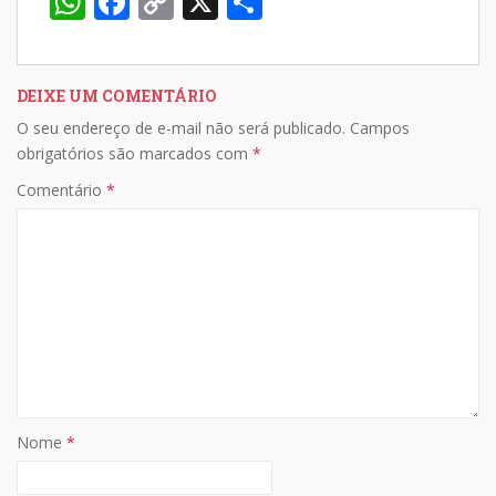
W
F
C
X
S
h
ac
o
h
at
e
p
ar
s
b
y
e
DEIXE UM COMENTÁRIO
O seu endereço de e-mail não será publicado.
Campos
A
o
Li
obrigatórios são marcados com
*
p
o
n
Comentário
*
p
k
k
Nome
*