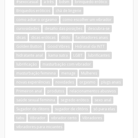
#sexocasual
a três
bdsm
brinquedo erótico
Briquedos eróticos
chá de lingerie
como adiar o orgasmo
como escolher um vibrador
curiosidades
desafio das posições
descubra-se
dicas
dicas eróticas
dildo
facilitadores anais
Golden Button
Good Vibres
Hidranal da INTT
hidratante anal
kama sutra
LGBT
lubrificantes
lubrificação
masturbação com vibrador
masturbação feminina
menage
Mulheres
novas experiências
novidades
orgasmo
plugs anais
Primeiron anal
produtos
relacionamentos abusivos
saúde sexual feminina
segredo erótico
sexo anal
Sugador de clitoris
sugador de clitóris
só para elas
tabu
Vibrador
vibrador certo
Vibradores
vibradores para iniciantes