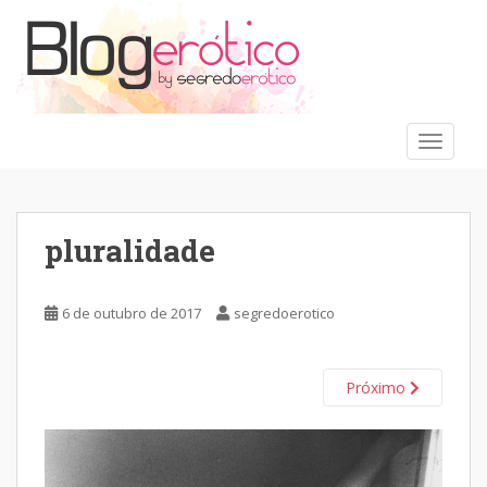
S
k
i
p
t
o
TOGGLE
m
a
i
n
pluralidade
c
o
n
6 de outubro de 2017
segredoerotico
t
e
n
Próximo
t