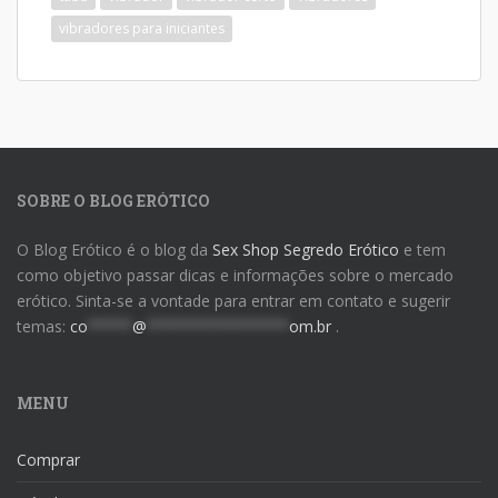
vibradores para iniciantes
SOBRE O BLOG ERÓTICO
O Blog Erótico é o blog da
Sex Shop Segredo Erótico
e tem
como objetivo passar dicas e informações sobre o mercado
erótico. Sinta-se a vontade para entrar em contato e sugerir
temas:
co
*****
@
****************
om.br
.
MENU
Comprar