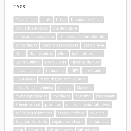
TAGS
#sexocasual
a três
bdsm
brinquedo erótico
Briquedos eróticos
chá de lingerie
como adiar o orgasmo
como escolher um vibrador
curiosidades
desafio das posições
descubra-se
dicas
dicas eróticas
dildo
facilitadores anais
Golden Button
Good Vibres
Hidranal da INTT
hidratante anal
kama sutra
LGBT
lubrificantes
lubrificação
masturbação com vibrador
masturbação feminina
menage
Mulheres
novas experiências
novidades
orgasmo
plugs anais
Primeiron anal
produtos
relacionamentos abusivos
saúde sexual feminina
segredo erótico
sexo anal
Sugador de clitoris
sugador de clitóris
só para elas
tabu
Vibrador
vibrador certo
Vibradores