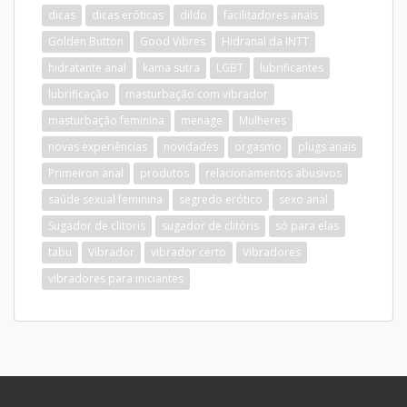
dicas
dicas eróticas
dildo
facilitadores anais
Golden Button
Good Vibres
Hidranal da INTT
hidratante anal
kama sutra
LGBT
lubrificantes
lubrificação
masturbação com vibrador
masturbação feminina
menage
Mulheres
novas experiências
novidades
orgasmo
plugs anais
Primeiron anal
produtos
relacionamentos abusivos
saúde sexual feminina
segredo erótico
sexo anal
Sugador de clitoris
sugador de clitóris
só para elas
tabu
Vibrador
vibrador certo
Vibradores
vibradores para iniciantes