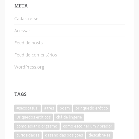
META
Cadastre-se
Acessar
Feed de posts
Feed de comentários
WordPress.org
TAGS
#sexocasual
a três
bdsm
brinquedo erótico
Briquedos eróticos
chá de lingerie
como adiar o orgasmo
como escolher um vibrador
curiosidades
desafio das posições
descubra-se