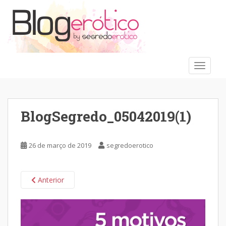
S
k
i
p
t
o
TOGGLE
m
a
i
n
BlogSegredo_05042019(1)
c
o
n
26 de março de 2019
segredoerotico
t
e
n
Anterior
t