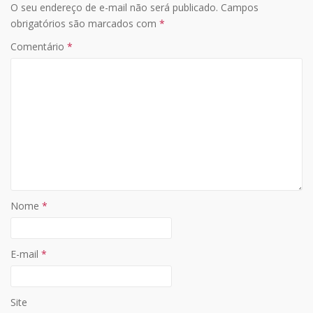
O seu endereço de e-mail não será publicado.
Campos
A
o
Li
obrigatórios são marcados com
*
p
o
n
Comentário
*
p
k
k
Nome
*
E-mail
*
Site