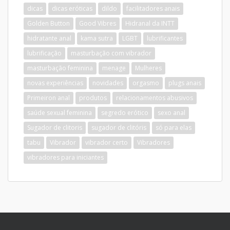
dicas
dicas eróticas
dildo
facilitadores anais
Golden Button
Good Vibres
Hidranal da INTT
hidratante anal
kama sutra
LGBT
lubrificantes
lubrificação
masturbação com vibrador
masturbação feminina
menage
Mulheres
novas experiências
novidades
orgasmo
plugs anais
Primeiron anal
produtos
relacionamentos abusivos
saúde sexual feminina
segredo erótico
sexo anal
Sugador de clitoris
sugador de clitóris
só para elas
tabu
Vibrador
vibrador certo
Vibradores
vibradores para iniciantes