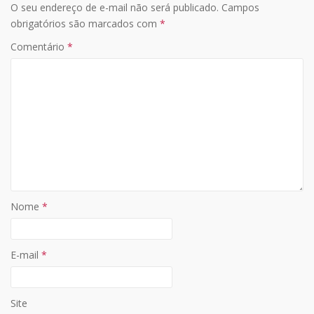
O seu endereço de e-mail não será publicado.
Campos
A
o
Li
obrigatórios são marcados com
*
p
o
n
Comentário
*
p
k
k
Nome
*
E-mail
*
Site