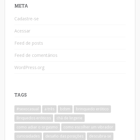
META
Cadastre-se
Acessar
Feed de posts
Feed de comentários
WordPress.org
TAGS
#sexocasual
a três
bdsm
brinquedo erótico
Briquedos eróticos
chá de lingerie
como adiar o orgasmo
como escolher um vibrador
curiosidades
desafio das posições
descubra-se