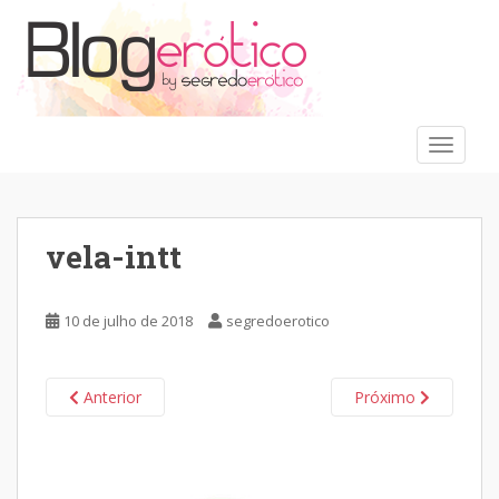
S
k
i
p
t
o
TOGGLE
m
a
i
n
vela-intt
c
o
n
10 de julho de 2018
segredoerotico
t
e
n
Anterior
Próximo
t