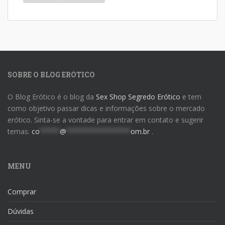
SOBRE O BLOG ERÓTICO
O Blog Erótico é o blog da
Sex Shop Segredo Erótico
e tem
como objetivo passar dicas e informações sobre o mercado
erótico. Sinta-se a vontade para entrar em contato e sugerir
temas:
co
*****
@
****************
om.br
.
MENU
Comprar
Dúvidas