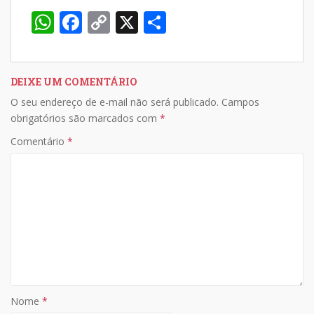
W
F
C
X
S
h
ac
o
h
at
e
p
ar
s
b
y
e
DEIXE UM COMENTÁRIO
O seu endereço de e-mail não será publicado.
Campos
A
o
Li
obrigatórios são marcados com
*
p
o
n
Comentário
*
p
k
k
Nome
*