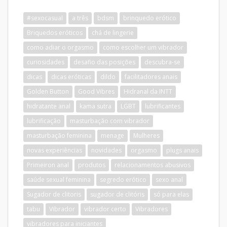
#sexocasual
a três
bdsm
brinquedo erótico
Briquedos eróticos
chá de lingerie
como adiar o orgasmo
como escolher um vibrador
curiosidades
desafio das posições
descubra-se
dicas
dicas eróticas
dildo
facilitadores anais
Golden Button
Good Vibres
Hidranal da INTT
hidratante anal
kama sutra
LGBT
lubrificantes
lubrificação
masturbação com vibrador
masturbação feminina
menage
Mulheres
novas experiências
novidades
orgasmo
plugs anais
Primeiron anal
produtos
relacionamentos abusivos
saúde sexual feminina
segredo erótico
sexo anal
Sugador de clitoris
sugador de clitóris
só para elas
tabu
Vibrador
vibrador certo
Vibradores
vibradores para iniciantes