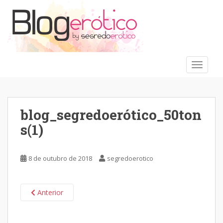
S
k
i
p
t
o
TOGGLE
m
a
i
n
blog_segredoerótico_50ton
c
s(1)
o
n
t
8 de outubro de 2018
segredoerotico
e
n
t
Anterior