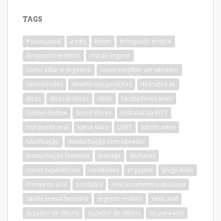
TAGS
#sexocasual
a três
bdsm
brinquedo erótico
Briquedos eróticos
chá de lingerie
como adiar o orgasmo
como escolher um vibrador
curiosidades
desafio das posições
descubra-se
dicas
dicas eróticas
dildo
facilitadores anais
Golden Button
Good Vibres
Hidranal da INTT
hidratante anal
kama sutra
LGBT
lubrificantes
lubrificação
masturbação com vibrador
masturbação feminina
menage
Mulheres
novas experiências
novidades
orgasmo
plugs anais
Primeiron anal
produtos
relacionamentos abusivos
saúde sexual feminina
segredo erótico
sexo anal
Sugador de clitoris
sugador de clitóris
só para elas