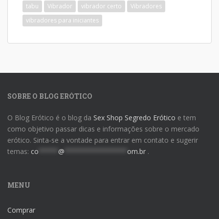
tabu
Vibrador
vibrador certo
Vibradores
vibradores para iniciantes
SOBRE O BLOG ERÓTICO
O Blog Erótico é o blog da
Sex Shop Segredo Erótico
e tem
como objetivo passar dicas e informações sobre o mercado
erótico. Sinta-se a vontade para entrar em contato e sugerir
temas:
co
*****
@
****************
om.br
.
MENU
Comprar