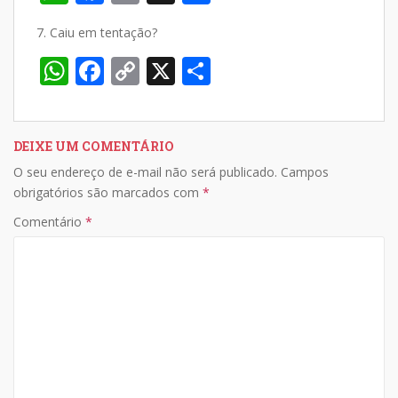
h
ac
o
h
7. Caiu em tentação?
at
e
p
ar
W
F
C
X
S
s
b
y
e
h
ac
o
h
A
o
Li
at
e
p
ar
p
o
n
s
b
y
e
DEIXE UM COMENTÁRIO
p
k
k
O seu endereço de e-mail não será publicado.
Campos
A
o
Li
obrigatórios são marcados com
*
p
o
n
Comentário
*
p
k
k