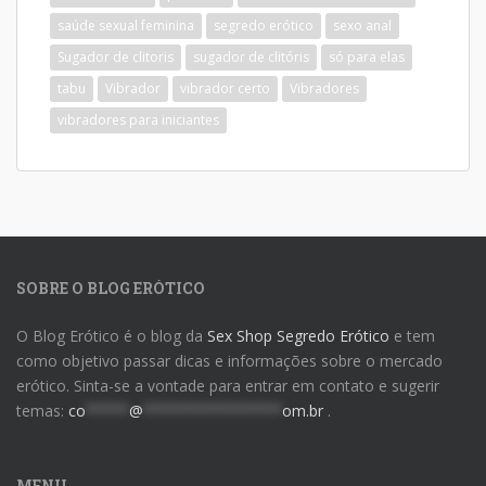
saúde sexual feminina
segredo erótico
sexo anal
Sugador de clitoris
sugador de clitóris
só para elas
tabu
Vibrador
vibrador certo
Vibradores
vibradores para iniciantes
SOBRE O BLOG ERÓTICO
O Blog Erótico é o blog da
Sex Shop Segredo Erótico
e tem
como objetivo passar dicas e informações sobre o mercado
erótico. Sinta-se a vontade para entrar em contato e sugerir
temas:
co
*****
@
****************
om.br
.
MENU