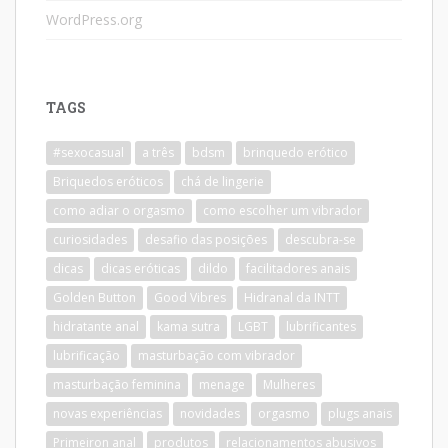
WordPress.org
TAGS
#sexocasual
a três
bdsm
brinquedo erótico
Briquedos eróticos
chá de lingerie
como adiar o orgasmo
como escolher um vibrador
curiosidades
desafio das posições
descubra-se
dicas
dicas eróticas
dildo
facilitadores anais
Golden Button
Good Vibres
Hidranal da INTT
hidratante anal
kama sutra
LGBT
lubrificantes
lubrificação
masturbação com vibrador
masturbação feminina
menage
Mulheres
novas experiências
novidades
orgasmo
plugs anais
Primeiron anal
produtos
relacionamentos abusivos