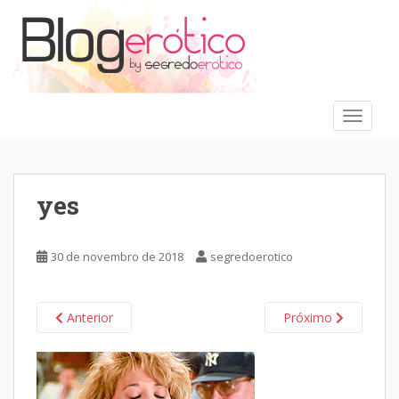
S
k
i
p
t
o
TOGGLE
m
a
i
n
yes
c
o
n
30 de novembro de 2018
segredoerotico
t
e
n
Anterior
Próximo
t