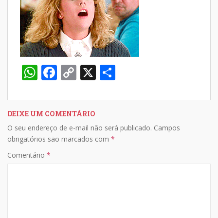
W
F
C
X
S
h
ac
o
h
at
e
p
ar
s
b
y
e
DEIXE UM COMENTÁRIO
O seu endereço de e-mail não será publicado.
Campos
A
o
Li
obrigatórios são marcados com
*
p
o
n
Comentário
*
p
k
k