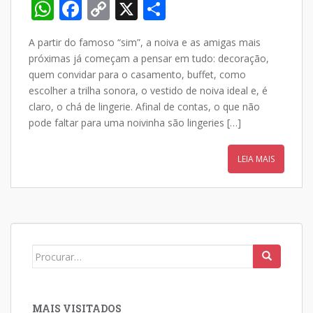
W
F
C
X
S
h
ac
o
h
A partir do famoso “sim”, a noiva e as amigas mais
at
e
p
ar
próximas já começam a pensar em tudo: decoração,
s
b
y
e
quem convidar para o casamento, buffet, como
A
o
Li
escolher a trilha sonora, o vestido de noiva ideal e, é
claro, o chá de lingerie. Afinal de contas, o que não
p
o
n
pode faltar para uma noivinha são lingeries […]
p
k
k
LEIA MAIS
Search
for:
MAIS VISITADOS