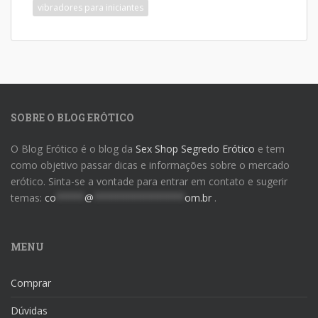
vibradores para iniciantes
SOBRE O BLOG ERÓTICO
O Blog Erótico é o blog da
Sex Shop Segredo Erótico
e tem
como objetivo passar dicas e informações sobre o mercado
erótico. Sinta-se a vontade para entrar em contato e sugerir
temas:
co
*****
@
****************
om.br
.
MENU
Comprar
Dúvidas