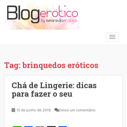
S
k
i
p
t
o
TOGGLE
m
a
i
n
Tag:
brinquedos eróticos
c
o
n
Chá de Lingerie: dicas
t
para fazer o seu
e
n
t
15 de junho de 2018
Deixe um comentário