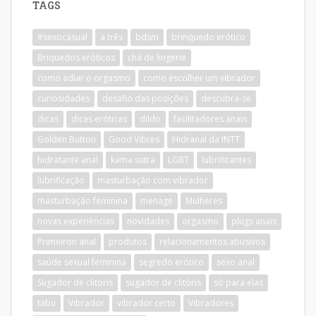
TAGS
#sexocasual
a três
bdsm
brinquedo erótico
Briquedos eróticos
chá de lingerie
como adiar o orgasmo
como escolher um vibrador
curiosidades
desafio das posições
descubra-se
dicas
dicas eróticas
dildo
facilitadores anais
Golden Button
Good Vibres
Hidranal da INTT
hidratante anal
kama sutra
LGBT
lubrificantes
lubrificação
masturbação com vibrador
masturbação feminina
menage
Mulheres
novas experiências
novidades
orgasmo
plugs anais
Primeiron anal
produtos
relacionamentos abusivos
saúde sexual feminina
segredo erótico
sexo anal
Sugador de clitoris
sugador de clitóris
só para elas
tabu
Vibrador
vibrador certo
Vibradores